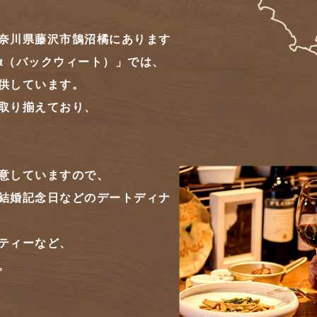
奈川県藤沢市鵠沼橘にあります
eat（バックウィート）」では、
供しています。
取り揃えており、
意していますので、
結婚記念日などのデートディナ
ティーなど、
。